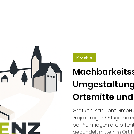
Projekte
Machbarkeits
Umgestaltung
Ortsmitte und
der Verkehrss
Grafiken: Plan-Lenz GmbH
Projektträger: Ortsgemei
bei Prüm
bei Prüm liegen alle öffen
gebündelt mitten im Ort: K