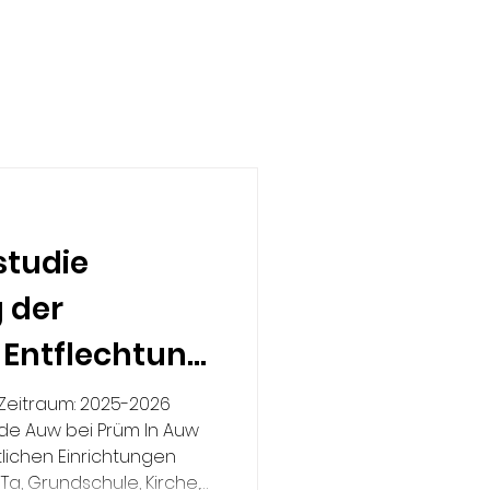
studie
 der
 Entflechtung
tröme, Auw
 Zeitraum: 2025-2026
nde Auw bei Prüm In Auw
tlichen Einrichtungen
iTa, Grundschule, Kirche,