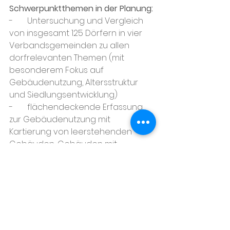
Schwerpunktthemen in der Planung:
-       Untersuchung und Vergleich 
von insgesamt 125 Dörfern in vier 
Verbandsgemeinden zu allen 
dorfrelevanten Themen (mit 
besonderem Fokus auf 
Gebäudenutzung, Altersstruktur 
und Siedlungsentwicklung)
-       flächendeckende Erfassung 
zur Gebäudenutzung mit 
Kartierung von leerstehenden 
Gebäuden, Gebäuden mit 
ungewisser Zukunft und Baulücken 
innerhalb der Ortslage
-       Auswahl von vier 
Modelldörfern zur Entwicklung und 
Erprobung von Strategien für die 
Beförderung der 